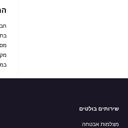
התקנ
חבר
בתי
מסו
מקב
במח
שירותים בולטים
מצלמות אבטחה