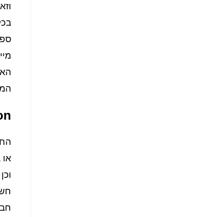
וזא
בכל
מיי
האב
המש
rovision
החב
או 
וכן
חשו
חבר