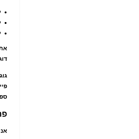
ל
ל
ל
דוג
גוג
פיי
ספא
פר
אנו