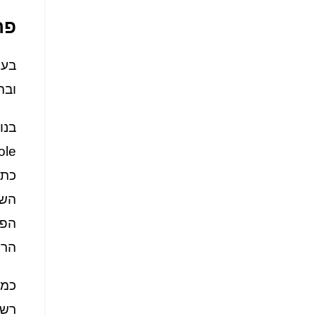
פר
בעת
ובה
השי
הפר
הרל
כמו
רשי