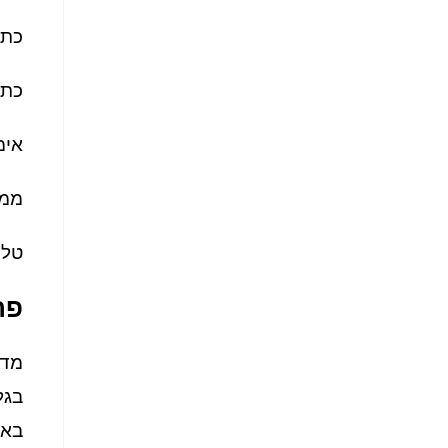
כתו
כתובת
אימ
ממו
טלפ
פר
מדי
בגל
באת