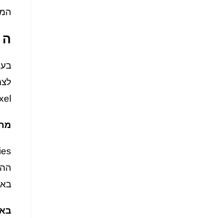
המצ
ה 
Pixel וכלים דומים, אשר מסייעים לנו לשפר את חוו
מה
ההע
באת
בא