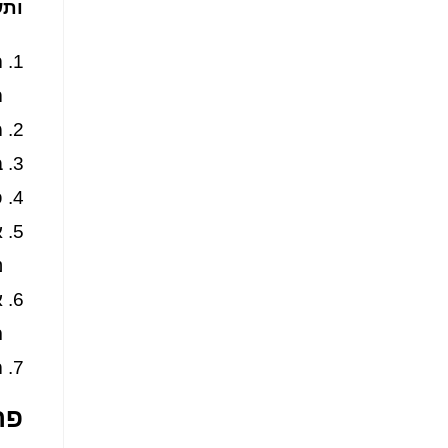
ותש
ה
ה
מ
ב
פ
א
נ
א
ר
ה
פר