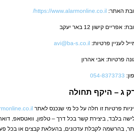
בת האתר:
https://www.alarmonline.co.il/
: אפריים קישון 12 באר יעקב
ייל לעניין פרטיות:
avi@ba-s.co.il
נה פרטיות: אבי אהרון
ון:
054-8373733
ק ג – היקף תחולה
ניות פרטיות זו חלה על כל מי שנכנס לאתר
monline.co.il/
ישה בלבד, ביצירת קשר בכל דרך – טלפון, וואטסאפ, דואר
ר, בהרשמה לקבלת עדכונים, בהעלאת קבצים או בכל פע