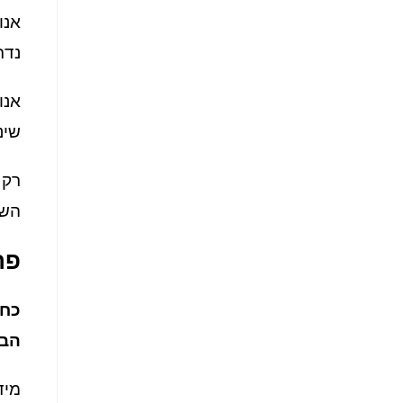
אנו
נדר
אנו
שינ
רק 
השי
פר
כחל
הבא
מיד