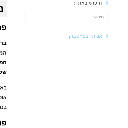
חיפוש באתר:
מ
פר
אנחנו בפייסבוק
ברו
המי
שלכ
באת
אוס
במס
פר