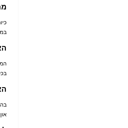
מה
כיו
במק
הא
המע
בכל
הא
בהח
און