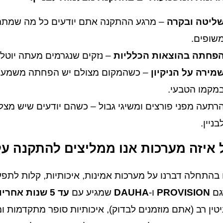
ליטה ובקרה
– מרגע ההתקנה אתם יודעים כל מה שמתרחש 
שופים.
פחתה בהוצאות הכלליות
– נזקים שנגרמים מעתה יוטלו
מירה על הניקיון
– כשהמקום מצולם יש הפחתה משמעותית
מקמו הטבעי.
רתעה מפני פורצים ומשיגי גבול – כשהם יודעים שיש מצל
בניין.
 איזה מערכות אנו ממליצים להתקנה על 
בהתחלה דברנו על מערכות אמינות, איכותיות, קלות לתפע
גם
PROVISION
ו-
DAUHA
שמגיע עם
עד 5 שנות אחריות
יטין רב (אתם מוזמנים לבדוק), איכותיות סופר מתקדמות 