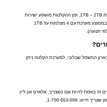
מערכת ההקלטה עובדת עם דיסק קשיח בנפחים שונים כדוגמת 1TB – 2TB, זמן ההקלטות מושפע ישירות
משטח האיחסון בדיסק הקשיח ובכמות המצלמות שמצלמות, בממוצע מערכת עם 4 מצלמות על 1TB
י תנועה).
רים?
בארון החשמל שבלובי, למערכת הקלטה ניתן
ם זה באמת להיות שם כשצריך, אלארם און ליין
: 1-700-553-556.