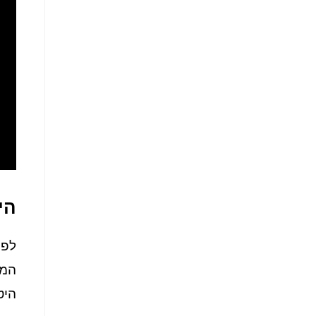
הי
לפנ
המצ
היט