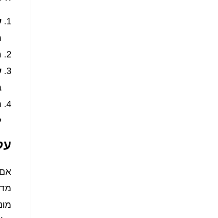
ש
מ
ה
ש
ב
ה
ל
על
אם 
מד
מונ