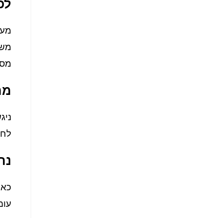
לכ
מסו
מה
ניג
לחב
נת
כאם
עומד