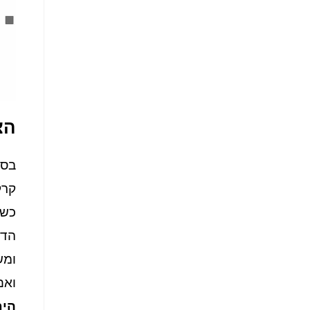
הצ
בסב
קרק
כשק
הדי
ומש
ואם
הית